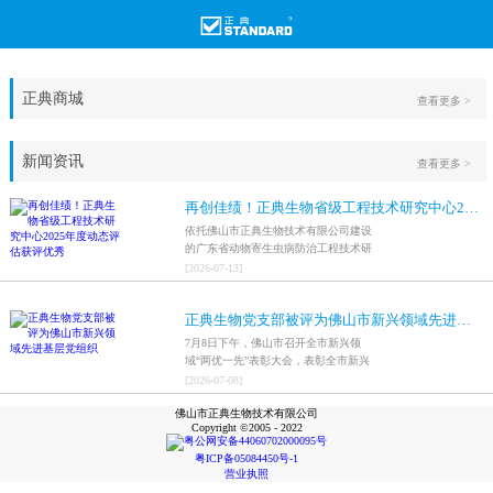
正典商城
查看更多 >
新闻资讯
查看更多 >
再创佳绩！正典生物省级工程技术研究中心2025年度动态评估获评优秀
依托佛山市正典生物技术有限公司建设
的广东省动物寄生虫病防治工程技术研
究中心，在全省参评科研平台中综合表
[
2026
-
07
-
13
]
现突出，成功获评最高评价等级“优
秀”。
正典生物党支部被评为佛山市新兴领域先进基层党组织
7月8日下午，佛山市召开全市新兴领
域“两优一先”表彰大会，表彰全市新兴
领域优秀共产党员、优秀党务工作者和
[
2026
-
07
-
08
]
先进基层党组织，中共佛山市正典生物
佛山市正典生物技术有限公司
技术有限公司支部委员会被评为佛山市
Copyright ©2005 - 2022
新兴领域先进基层党组织。
粤公网安备44060702000095号
粤ICP备05084450号-1
营业执照