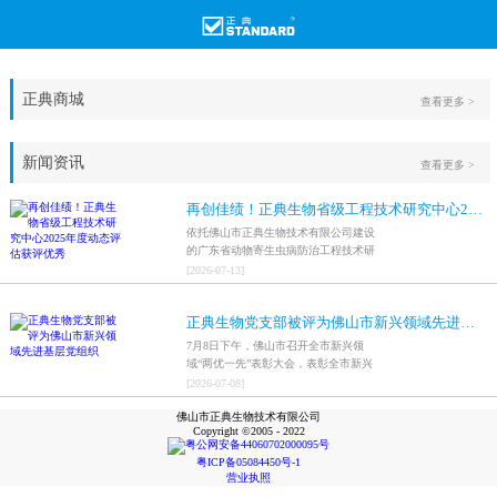
正典商城
查看更多 >
新闻资讯
查看更多 >
再创佳绩！正典生物省级工程技术研究中心2025年度动态评估获评优秀
依托佛山市正典生物技术有限公司建设
的广东省动物寄生虫病防治工程技术研
究中心，在全省参评科研平台中综合表
[
2026
-
07
-
13
]
现突出，成功获评最高评价等级“优
秀”。
正典生物党支部被评为佛山市新兴领域先进基层党组织
7月8日下午，佛山市召开全市新兴领
域“两优一先”表彰大会，表彰全市新兴
领域优秀共产党员、优秀党务工作者和
[
2026
-
07
-
08
]
先进基层党组织，中共佛山市正典生物
佛山市正典生物技术有限公司
技术有限公司支部委员会被评为佛山市
Copyright ©2005 - 2022
新兴领域先进基层党组织。
粤公网安备44060702000095号
粤ICP备05084450号-1
营业执照