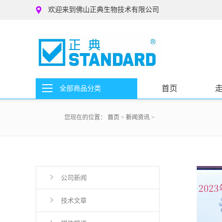
欢迎来到佛山正典生物技术有限公司
首页
全部商品分类
您现在的位置：
首页
>
新闻资讯
>
公司新闻
技术文章