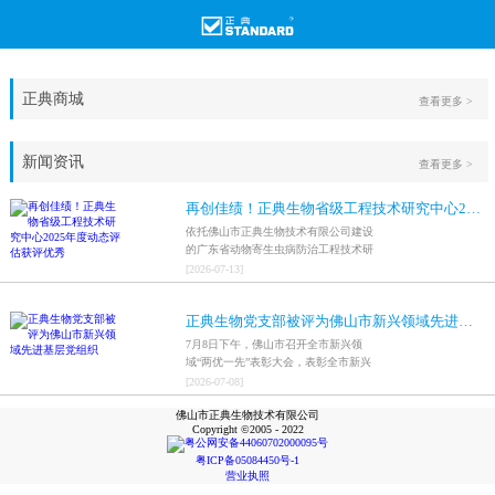
正典商城
查看更多 >
新闻资讯
查看更多 >
再创佳绩！正典生物省级工程技术研究中心2025年度动态评估获评优秀
依托佛山市正典生物技术有限公司建设
的广东省动物寄生虫病防治工程技术研
究中心，在全省参评科研平台中综合表
[
2026
-
07
-
13
]
现突出，成功获评最高评价等级“优
秀”。
正典生物党支部被评为佛山市新兴领域先进基层党组织
7月8日下午，佛山市召开全市新兴领
域“两优一先”表彰大会，表彰全市新兴
领域优秀共产党员、优秀党务工作者和
[
2026
-
07
-
08
]
先进基层党组织，中共佛山市正典生物
佛山市正典生物技术有限公司
技术有限公司支部委员会被评为佛山市
Copyright ©2005 - 2022
新兴领域先进基层党组织。
粤公网安备44060702000095号
粤ICP备05084450号-1
营业执照