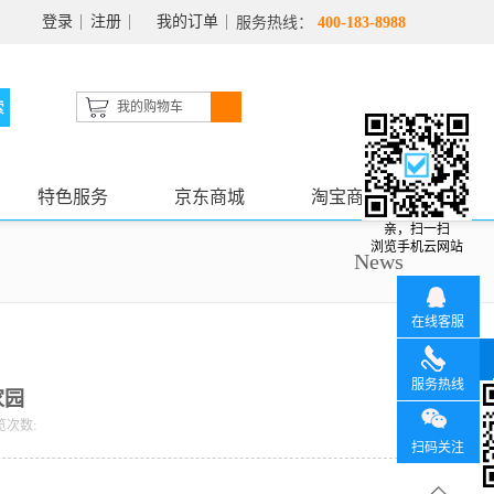
登录
注册
我的订单
服务热线：
400-183-8988
我的购物车
特色服务
京东商城
淘宝商城
亲，扫一扫
浏览手机云网站
News
在线客服
服务热线
家园
览次数:
扫码关注