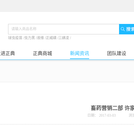
球虫疫苗
/
虫力黑
/
液维
/
正威磺
/
三碘凌
/
走进正典
正典商城
新闻资讯
团队建设
畜药营销二部 许
日期：
2017-03-03
浏