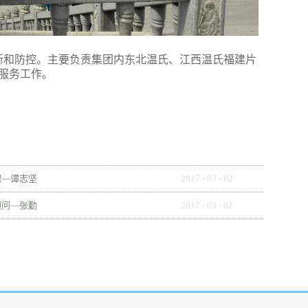
诊断和防控。主要负责集团内东北温氏、江西温氏福建片
服务工作。
理—谭志坚
2017
-
03
-
02
顾问—张勤
2017
-
03
-
02