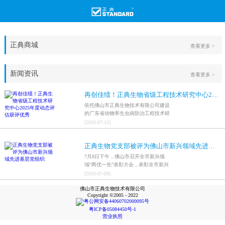
正典商城
查看更多 >
新闻资讯
查看更多 >
再创佳绩！正典生物省级工程技术研究中心2025年度动态评估获评优秀
依托佛山市正典生物技术有限公司建设
的广东省动物寄生虫病防治工程技术研
究中心，在全省参评科研平台中综合表
[
2026
-
07
-
13
]
现突出，成功获评最高评价等级“优
秀”。
正典生物党支部被评为佛山市新兴领域先进基层党组织
7月8日下午，佛山市召开全市新兴领
域“两优一先”表彰大会，表彰全市新兴
领域优秀共产党员、优秀党务工作者和
[
2026
-
07
-
08
]
先进基层党组织，中共佛山市正典生物
佛山市正典生物技术有限公司
技术有限公司支部委员会被评为佛山市
Copyright ©2005 - 2022
新兴领域先进基层党组织。
粤公网安备44060702000095号
粤ICP备05084450号-1
营业执照