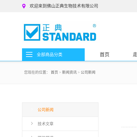
欢迎来到佛山正典生物技术有限公司
首页
全部商品分类
您现在的位置：
首页
>
新闻资讯
>
公司新闻
公司新闻
技术文章