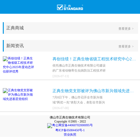
正典商城
查看更多 >
新闻资讯
查看更多 >
再创佳绩！正典生物省级工程技术研究中心2025年度动态评估获评优秀
依托佛山市正典生物技术有限公司建设
的广东省动物寄生虫病防治工程技术研
究中心，在全省参评科研平台中综合表
[
2026
-
07
-
13
]
现突出，成功获评最高评价等级“优
秀”。
正典生物党支部被评为佛山市新兴领域先进基层党组织
7月8日下午，佛山市召开全市新兴领
域“两优一先”表彰大会，表彰全市新兴
领域优秀共产党员、优秀党务工作者和
[
2026
-
07
-
08
]
先进基层党组织，中共佛山市正典生物
佛山市正典生物技术有限公司
技术有限公司支部委员会被评为佛山市
Copyright ©2005 - 2022
新兴领域先进基层党组织。
粤公网安备44060702000095号
粤ICP备05084450号-1
营业执照