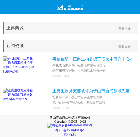
正典商城
查看更多 >
新闻资讯
查看更多 >
再创佳绩！正典生物省级工程技术研究中心2025年度动态评估获评优秀
依托佛山市正典生物技术有限公司建设
的广东省动物寄生虫病防治工程技术研
究中心，在全省参评科研平台中综合表
[
2026
-
07
-
13
]
现突出，成功获评最高评价等级“优
秀”。
正典生物党支部被评为佛山市新兴领域先进基层党组织
7月8日下午，佛山市召开全市新兴领
域“两优一先”表彰大会，表彰全市新兴
领域优秀共产党员、优秀党务工作者和
[
2026
-
07
-
08
]
先进基层党组织，中共佛山市正典生物
佛山市正典生物技术有限公司
技术有限公司支部委员会被评为佛山市
Copyright ©2005 - 2022
新兴领域先进基层党组织。
粤公网安备44060702000095号
粤ICP备05084450号-1
营业执照