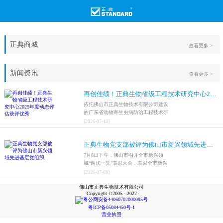
正典商城
查看更多 >
新闻资讯
查看更多 >
再创佳绩！正典生物省级工程技术研究中心2025年度动态评估获评优秀
依托佛山市正典生物技术有限公司建设
的广东省动物寄生虫病防治工程技术研
究中心，在全省参评科研平台中综合表
[
2026
-
07
-
13
]
现突出，成功获评最高评价等级“优
秀”。
正典生物党支部被评为佛山市新兴领域先进基层党组织
7月8日下午，佛山市召开全市新兴领
域“两优一先”表彰大会，表彰全市新兴
领域优秀共产党员、优秀党务工作者和
[
2026
-
07
-
08
]
先进基层党组织，中共佛山市正典生物
佛山市正典生物技术有限公司
技术有限公司支部委员会被评为佛山市
Copyright ©2005 - 2022
新兴领域先进基层党组织。
粤公网安备44060702000095号
粤ICP备05084450号-1
营业执照