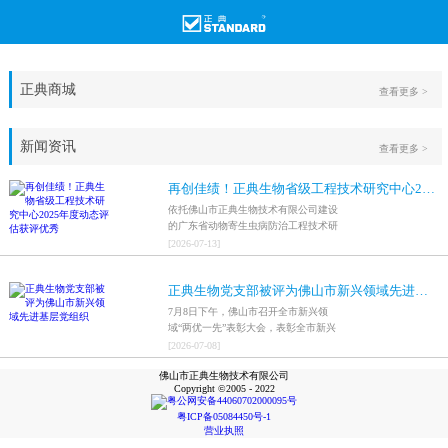
正典商城
查看更多 >
新闻资讯
查看更多 >
再创佳绩！正典生物省级工程技术研究中心2025年度动态评估获评优秀
依托佛山市正典生物技术有限公司建设
的广东省动物寄生虫病防治工程技术研
究中心，在全省参评科研平台中综合表
[
2026
-
07
-
13
]
现突出，成功获评最高评价等级“优
秀”。
正典生物党支部被评为佛山市新兴领域先进基层党组织
7月8日下午，佛山市召开全市新兴领
域“两优一先”表彰大会，表彰全市新兴
领域优秀共产党员、优秀党务工作者和
[
2026
-
07
-
08
]
先进基层党组织，中共佛山市正典生物
佛山市正典生物技术有限公司
技术有限公司支部委员会被评为佛山市
Copyright ©2005 - 2022
新兴领域先进基层党组织。
粤公网安备44060702000095号
粤ICP备05084450号-1
营业执照