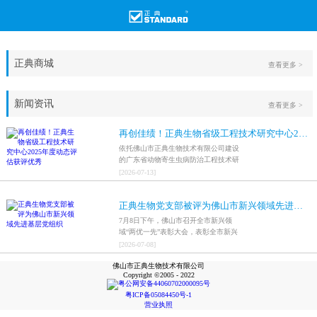
正典商城
查看更多 >
新闻资讯
查看更多 >
再创佳绩！正典生物省级工程技术研究中心2025年度动态评估获评优秀
依托佛山市正典生物技术有限公司建设
的广东省动物寄生虫病防治工程技术研
究中心，在全省参评科研平台中综合表
[
2026
-
07
-
13
]
现突出，成功获评最高评价等级“优
秀”。
正典生物党支部被评为佛山市新兴领域先进基层党组织
7月8日下午，佛山市召开全市新兴领
域“两优一先”表彰大会，表彰全市新兴
领域优秀共产党员、优秀党务工作者和
[
2026
-
07
-
08
]
先进基层党组织，中共佛山市正典生物
佛山市正典生物技术有限公司
技术有限公司支部委员会被评为佛山市
Copyright ©2005 - 2022
新兴领域先进基层党组织。
粤公网安备44060702000095号
粤ICP备05084450号-1
营业执照