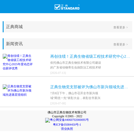
正典商城
查看更多 >
新闻资讯
查看更多 >
再创佳绩！正典生物省级工程技术研究中心2025年度动态评估获评优秀
依托佛山市正典生物技术有限公司建设
的广东省动物寄生虫病防治工程技术研
究中心，在全省参评科研平台中综合表
[
2026
-
07
-
13
]
现突出，成功获评最高评价等级“优
秀”。
正典生物党支部被评为佛山市新兴领域先进基层党组织
7月8日下午，佛山市召开全市新兴领
域“两优一先”表彰大会，表彰全市新兴
领域优秀共产党员、优秀党务工作者和
[
2026
-
07
-
08
]
先进基层党组织，中共佛山市正典生物
佛山市正典生物技术有限公司
技术有限公司支部委员会被评为佛山市
Copyright ©2005 - 2022
新兴领域先进基层党组织。
粤公网安备44060702000095号
粤ICP备05084450号-1
营业执照