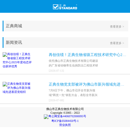
正典商城
查看更多 >
新闻资讯
查看更多 >
再创佳绩！正典生物省级工程技术研究中心2025年度动态评估获评优秀
依托佛山市正典生物技术有限公司建设
的广东省动物寄生虫病防治工程技术研
究中心，在全省参评科研平台中综合表
[
2026
-
07
-
13
]
现突出，成功获评最高评价等级“优
秀”。
正典生物党支部被评为佛山市新兴领域先进基层党组织
7月8日下午，佛山市召开全市新兴领
域“两优一先”表彰大会，表彰全市新兴
领域优秀共产党员、优秀党务工作者和
[
2026
-
07
-
08
]
先进基层党组织，中共佛山市正典生物
佛山市正典生物技术有限公司
技术有限公司支部委员会被评为佛山市
Copyright ©2005 - 2022
新兴领域先进基层党组织。
粤公网安备44060702000095号
粤ICP备05084450号-1
营业执照